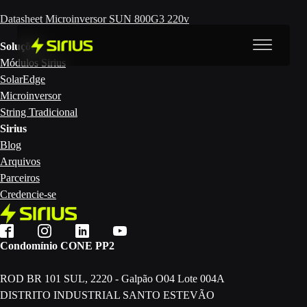
Datasheet Microinversor SUN 800G3 220v
Soluções
Módulos Sirius
SolarEdge
Microinversor
String Tradicional
Sirius
Blog
Arquivos
Parceiros
Credencie-se
Condomínio CONE PP2
ROD BR 101 SUL, 2220 - Galpão O04 Lote 004A
DISTRITO INDUSTRIAL SANTO ESTEVÃO