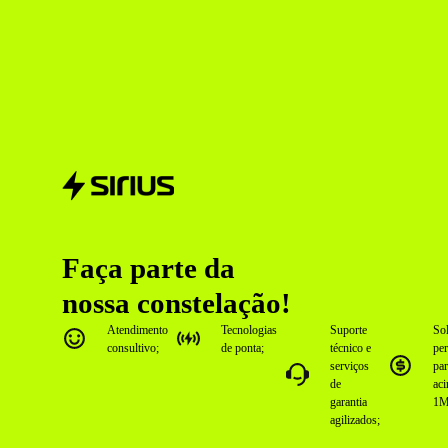
Faça parte da
nossa constelação!
Atendimento
Tecnologias
Suporte
So
consultivo;
de ponta;
técnico e
pe
serviços
par
de
ac
garantia
1
agilizados;