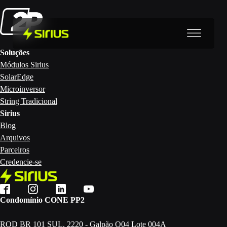
Soluções
Módulos Sirius
SolarEdge
Microinversor
String Tradicional
Sirius
Blog
Arquivos
Parceiros
Credencie-se
Condomínio CONE PP2
ROD BR 101 SUL, 2220 - Galpão O04 Lote 004A