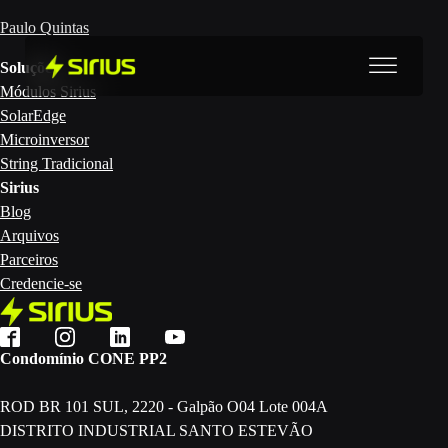
Paulo Quintas
Soluções
Módulos Sirius
SolarEdge
Microinversor
String Tradicional
Sirius
Blog
Arquivos
Parceiros
Credencie-se
Condomínio CONE PP2
ROD BR 101 SUL, 2220 - Galpão O04 Lote 004A
DISTRITO INDUSTRIAL SANTO ESTEVÃO