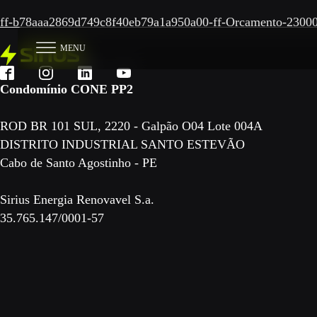
ff-b78aaa2869d749c8f40eb79a1a950a00-ff-Orcamento-2300
MENU
Condomínio CONE PP2
ROD BR 101 SUL, 2220 - Galpão O04 Lote 004A
DISTRITO INDUSTRIAL SANTO ESTEVÃO
Cabo de Santo Agostinho - PE
Sirius Energia Renovavel S.a.
35.765.147/0001-57