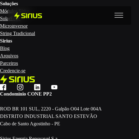
Soluções
Módulos Sirius
SolarEdge
Microinversor
String Tradicional
Sirius
Blog
Arquivos
Parceiros
Credencie-se
Condomínio CONE PP2
ROD BR 101 SUL, 2220 - Galpão O04 Lote 004A
DISTRITO INDUSTRIAL SANTO ESTEVÃO
Cabo de Santo Agostinho - PE
Sirius Energia Renovavel S.a.