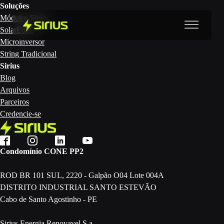
Soluções
Módulos Sirius
SolarEdge
Microinversor
String Tradicional
Sirius
Blog
Arquivos
Parceiros
Credencie-se
Condomínio CONE PP2
ROD BR 101 SUL, 2220 - Galpão O04 Lote 004A
DISTRITO INDUSTRIAL SANTO ESTEVÃO
Cabo de Santo Agostinho - PE
Sirius Energia Renovavel S.a.