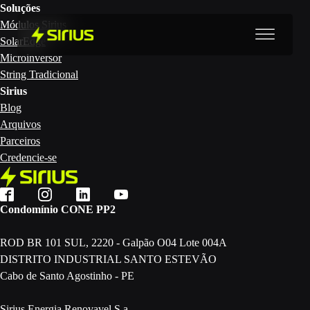
Soluções
Módulos Sirius
SolarEdge
Microinversor
String Tradicional
Sirius
Blog
Arquivos
Parceiros
Credencie-se
Condomínio CONE PP2
ROD BR 101 SUL, 2220 - Galpão O04 Lote 004A
DISTRITO INDUSTRIAL SANTO ESTEVÃO
Cabo de Santo Agostinho - PE
Sirius Energia Renovavel S.a.