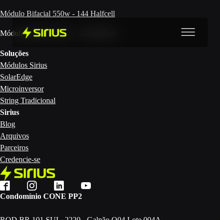
Módulo Bifacial 550w - 144 Halfcell
Módulo Bifacial 550w – 144 Halfcell
Soluções
Módulos Sirius
SolarEdge
Microinversor
String Tradicional
Sirius
Blog
Arquivos
Parceiros
Credencie-se
Condomínio CONE PP2
ROD BR 101 SUL, 2220 - Galpão O04 Lote 004A