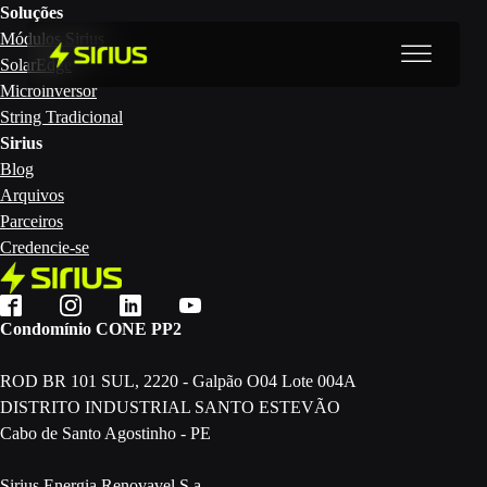
Soluções
Módulos Sirius
SolarEdge
Microinversor
String Tradicional
Sirius
Blog
Arquivos
Parceiros
Credencie-se
Condomínio CONE PP2
ROD BR 101 SUL, 2220 - Galpão O04 Lote 004A
DISTRITO INDUSTRIAL SANTO ESTEVÃO
Cabo de Santo Agostinho - PE
Sirius Energia Renovavel S.a.